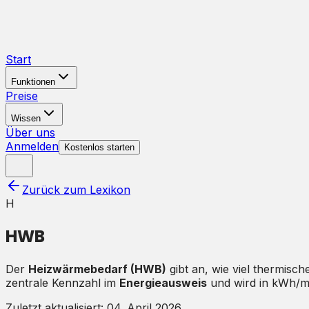
Start
Funktionen
Preise
Wissen
Über uns
Anmelden
Kostenlos starten
Zurück zum Lexikon
H
HWB
Der
Heizwärmebedarf (HWB)
gibt an, wie viel thermisc
zentrale Kennzahl im
Energieausweis
und wird in kWh/m²
Zuletzt aktualisiert:
04. April 2026