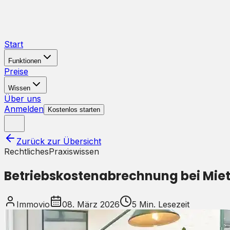
Start
Funktionen
Preise
Wissen
Über uns
Anmelden
Kostenlos starten
Zurück zur Übersicht
Rechtliches
Praxiswissen
Betriebskostenabrechnung bei Mie
Immovio
08. März 2026
5
Min. Lesezeit