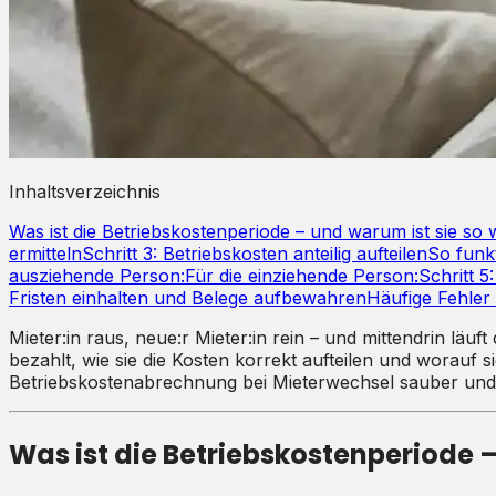
Inhaltsverzeichnis
Was ist die Betriebskostenperiode – und warum ist sie so 
ermitteln
Schritt 3: Betriebskosten anteilig aufteilen
So funkt
ausziehende Person:
Für die einziehende Person:
Schritt 5
Fristen einhalten und Belege aufbewahren
Häufige Fehler
Mieter:in raus, neue:r Mieter:in rein – und mittendrin läuft
bezahlt, wie sie die Kosten korrekt aufteilen und worauf s
Betriebskostenabrechnung bei Mieterwechsel sauber und 
Was ist die Betriebskostenperiode –