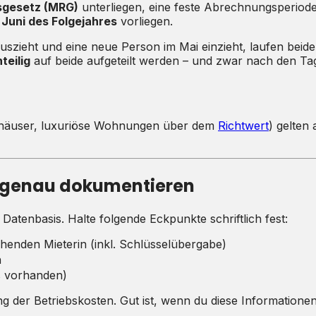
sgesetz (MRG)
unterliegen, eine feste Abrechnungsperiod
 Juni des Folgejahres
vorliegen.
auszieht und eine neue Person im Mai einzieht, laufen beid
teilig
auf beide aufgeteilt werden – und zwar nach den Tage
enhäuser, luxuriöse Wohnungen über dem
Richtwert
) gelten
en genau dokumentieren
atenbasis. Halte folgende Eckpunkte schriftlich fest:
henden Mieterin (inkl. Schlüsselübergabe)
n
s vorhanden)
lung der Betriebskosten. Gut ist, wenn du diese Information