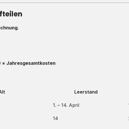
fteilen
rechnung
.
65) × Jahresgesamtkosten
Alt
Leerstand
1. – 14. April
14