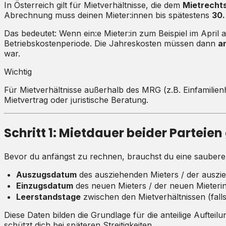
In Österreich gilt für Mietverhältnisse, die dem
Mietrecht
Abrechnung muss deinen Mieter:innen bis spätestens
30.
Das bedeutet: Wenn ein:e Mieter:in zum Beispiel im April 
Betriebskostenperiode. Die Jahreskosten müssen dann
an
war.
Wichtig
Für Mietverhältnisse außerhalb des MRG (z.B. Einfamili
Mietvertrag oder juristische Beratung.
Schritt 1: Mietdauer beider Partei
Bevor du anfängst zu rechnen, brauchst du eine saubere D
Auszugsdatum
des ausziehenden Mieters / der auszie
Einzugsdatum
des neuen Mieters / der neuen Mieteri
Leerstandstage
zwischen den Mietverhältnissen (fall
Diese Daten bilden die Grundlage für die anteilige Auftei
schützt dich bei späteren Streitigkeiten.