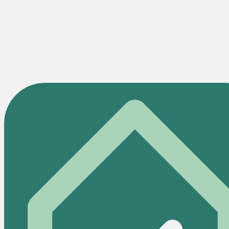
Haustiere dürfen nicht pauschal abgelehnt werden im
Mietvertrag. Laut aktueller Rechtssprechung (OGH) darf
das artgerechte Halten von wohnungsüblichen
Haustieren (z.B. Hamser, Zierfische, Ziervögel, etc.)
nicht untersagt werden. Ein klar definiertes und
umgrenztes Verbot für größere Tiere (z.B. Hune oder
Katzen) ist erlaubt. Wichtig ist, dass esim Mietvertrag
festgehalten sein muss.