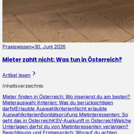
Praxiswissen
•
30. Juni 2026
Mieter zahlt nicht: Was tun in Österreich?
Artikel lesen
Inhaltsverzeichnis
Mieter finden in Österreich: Wo inserierst du am besten?
Mieterauswahl Kriterien: Was du berücksichtigen
darfst
Erlaubte Auswahlkriterien
Nicht erlaubte
Auswahlkriterien
Bonitätsprüfung Mietinteressenten: So
geht das in Österreich
KSV-Auskunft in Österreich
Welche
Unterlagen darfst du von Mietinteressenten verlangen?
Besichtigung und Erstgespräch: Worauf du achten