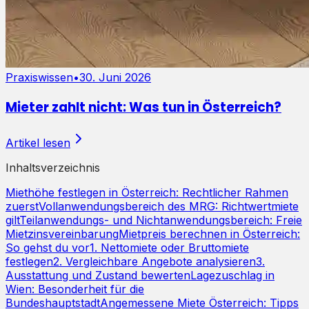
Praxiswissen
•
30. Juni 2026
Mieter zahlt nicht: Was tun in Österreich?
Artikel lesen
Inhaltsverzeichnis
Miethöhe festlegen in Österreich: Rechtlicher Rahmen
zuerst
Vollanwendungsbereich des MRG: Richtwertmiete
gilt
Teilanwendungs- und Nichtanwendungsbereich: Freie
Mietzinsvereinbarung
Mietpreis berechnen in Österreich:
So gehst du vor
1. Nettomiete oder Bruttomiete
festlegen
2. Vergleichbare Angebote analysieren
3.
Ausstattung und Zustand bewerten
Lagezuschlag in
Wien: Besonderheit für die
Bundeshauptstadt
Angemessene Miete Österreich: Tipps