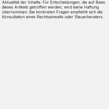
Aktualität der Inhalte. Für Entscheidungen, die auf Basis
dieses Artikels getroffen werden, wird keine Haftung
übernommen. Bei konkreten Fragen empfiehlt sich die
Konsultation eines Rechtsanwalts oder Steuerberaters.
Das hängt davon ab, ob das MRG gilt. Im
Vollanwendungsbereich ist die Miete durch den
Richtwertmietzins plus mögliche Zu- und Abschläge
begrenzt. Im freien Markt kannst du die Miete
grundsätzlich frei festlegen, solange sie nicht sittenwidrig
überhöht ist.