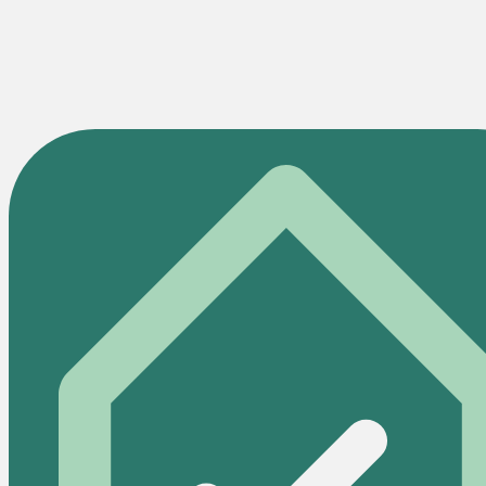
Ja, mit einer Wertsicherungsklausel im Mietvertrag
kannst du die Miete an den Verbraucherpreisindex
koppeln und so regelmäßig anpassen. Im MRG-Bereich
gelten gesonderte Regeln für Mietzinserhöhungen.