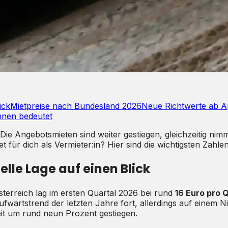
ick
Mietpreise nach Bundesland 2026
Neue Richtwerte ab A
nnen bedeutet
t: Die Angebotsmieten sind weiter gestiegen, gleichzeitig
t für dich als Vermieter:in? Hier sind die wichtigsten Zahl
elle Lage auf einen Blick
terreich lag im ersten Quartal 2026 bei rund
16 Euro pro 
fwärtstrend der letzten Jahre fort, allerdings auf einem N
it um rund neun Prozent gestiegen.