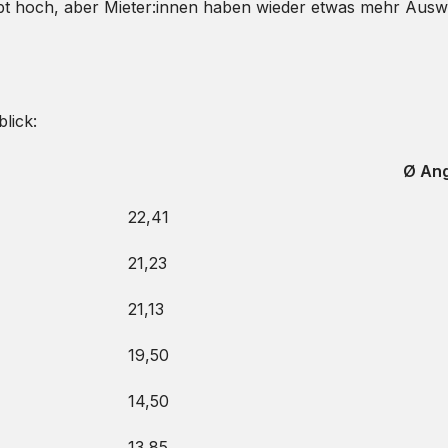
eibt hoch, aber Mieter:innen haben wieder etwas mehr Ausw
lick:
Ø Ang
22,41
21,23
21,13
19,50
14,50
13,85