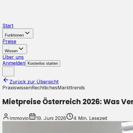
Start
Funktionen
Preise
Wissen
Über uns
Anmelden
Kostenlos starten
Zurück zur Übersicht
Praxiswissen
Rechtliches
Markttrends
Mietpreise Österreich 2026: Was Ve
Immovio
19. Juni 2026
4
Min. Lesezeit