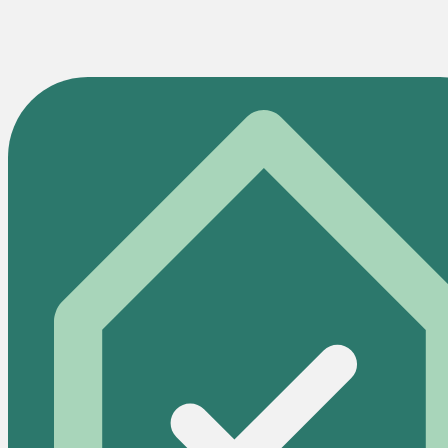
bedingter Schimmel, defekte Sanitäranlagen oder der
längerfristige Ausfall wesentlicher Einrichtungen. Rein
kosmetische Schäden oder Mängel, die der Mieter selbst
verursacht hat, rechtfertigen keine Minderung.