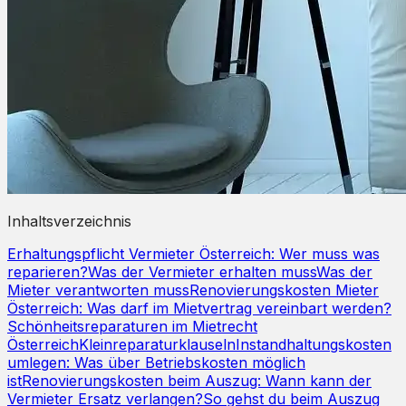
Inhaltsverzeichnis
Erhaltungspflicht Vermieter Österreich: Wer muss was
reparieren?
Was der Vermieter erhalten muss
Was der
Mieter verantworten muss
Renovierungskosten Mieter
Österreich: Was darf im Mietvertrag vereinbart werden?
Schönheitsreparaturen im Mietrecht
Österreich
Kleinreparaturklauseln
Instandhaltungskosten
umlegen: Was über Betriebskosten möglich
ist
Renovierungskosten beim Auszug: Wann kann der
Vermieter Ersatz verlangen?
So gehst du beim Auszug