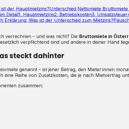
ist der Hauptmietzins?
Unterschied Nettomiete Bruttomiete 
im Detail
1. Hauptmietzins
2. Betriebskosten
3. Umsatzsteuer
ch Erklärung: Was ist der Unterschied zum Mietzins?
Pausch
lich verrechnen – und was nicht? Die
Bruttomiete in Öster
tzlich verpflichtend sind und andere in deiner Hand lieg
as steckt dahinter
vmiete genannt – ist jener Betrag, den Mieter:innen monatl
h eine Reihe von Zusatzkosten, die je nach Mietvertrag u
mponenten zusammen: