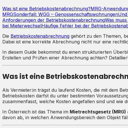
Was ist eine Betriebskostenabrechnung?
MRG-Anwendungsb
MRG
Sonderfall: WGG – Genossenschaftswohnungen
Und
Anforderungen der Betriebskostenabrechnung
Was muss 
bei Mieterwechsel
Häufige Fehler bei der Betriebskosten
Die
Betriebskostenabrechnung
gehört zu den Themen, bei d
Dabei ist eine korrekte Abrechnung nicht nur eine rechtlic
In diesem Guide bekommst du einen strukturierten Überbl
Erstellen und Prüfen einer Abrechnung achten? Detaillierte
Was ist eine Betriebskostenabrech
Als Vermieter:in trägst du laufend Kosten, die mit dem 
Betriebskosten darfst du unter bestimmten Voraussetzung
zusammenfasst, welche Kosten angefallen sind und wie du s
In Österreich ist das Thema im
Mietrechtsgesetz (MRG)
davon ab, in welchen Anwendungsbereich dein Objekt fäll