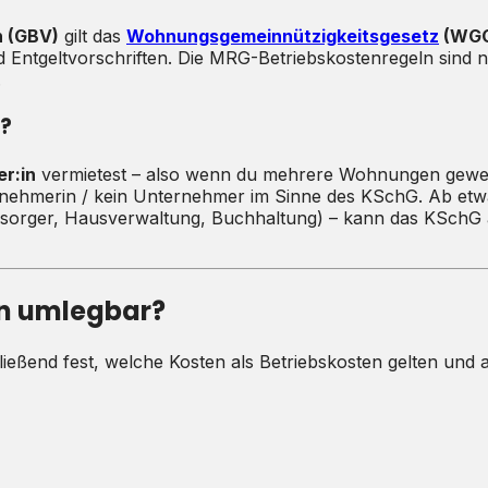
n (GBV)
gilt das
Wohnungsgemeinnützigkeitsgesetz
(WG
 Entgeltvorschriften. Die MRG-Betriebskostenregeln sind n
.
?
r:in
vermietest – also wenn du mehrere Wohnungen gewerbs
rnehmerin / kein Unternehmer im Sinne des KSchG. Ab et
sbesorger, Hausverwaltung, Buchhaltung) – kann das KSch
en umlegbar?
ießend fest, welche Kosten als Betriebskosten gelten und 