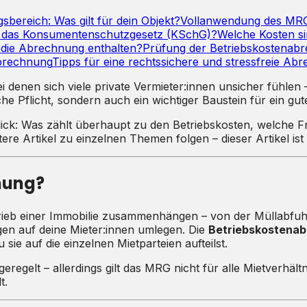
ereich: Was gilt für dein Objekt?
Vollanwendung des MR
 das Konsumentenschutzgesetz (KSchG)?
Welche Kosten si
die Abrechnung enthalten?
Prüfung der Betriebskostenabr
abrechnung
Tipps für eine rechtssichere und stressfreie Ab
enen sich viele private Vermieter:innen unsicher fühlen – zu
he Pflicht, sondern auch ein wichtiger Baustein für ein gut
ick: Was zählt überhaupt zu den Betriebskosten, welche Fr
re Artikel zu einzelnen Themen folgen – dieser Artikel ist d
nung?
Betrieb einer Immobilie zusammenhängen – von der Müllabf
en auf deine Mieter:innen umlegen. Die
Betriebskostena
ie auf die einzelnen Mietparteien aufteilst.
geregelt – allerdings gilt das MRG nicht für alle Mietverhält
t.