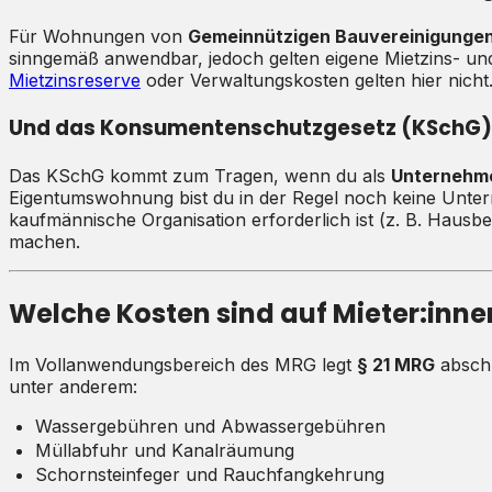
Für Wohnungen von
Gemeinnützigen Bauvereinigunge
sinngemäß anwendbar, jedoch gelten eigene Mietzins- und
Mietzinsreserve
oder Verwaltungskosten gelten hier nicht
Und das Konsumentenschutzgesetz (KSchG)
Das KSchG kommt zum Tragen, wenn du als
Unternehme
Eigentumswohnung bist du in der Regel noch keine Unte
kaufmännische Organisation erforderlich ist (z. B. Hau
machen.
Welche Kosten sind auf Mieter:inn
Im Vollanwendungsbereich des MRG legt
§ 21 MRG
abschl
unter anderem:
Wassergebühren und Abwassergebühren
Müllabfuhr und Kanalräumung
Schornsteinfeger und Rauchfangkehrung