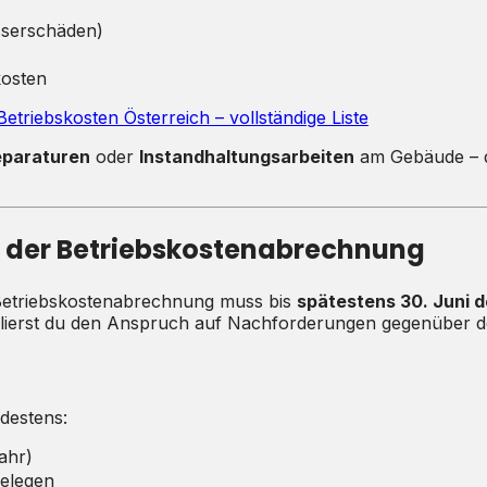
sserschäden)
kosten
triebskosten Österreich – vollständige Liste
eparaturen
oder
Instandhaltungsarbeiten
am Gebäude – d
n der Betriebskostenabrechnung
e Betriebskostenabrechnung muss bis
spätestens 30. Juni d
erlierst du den Anspruch auf Nachforderungen gegenüber d
destens:
ahr)
Belegen