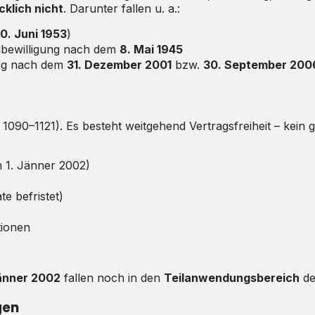
klich nicht
. Darunter fallen u. a.:
0. Juni 1953
)
ubewilligung nach dem
8. Mai 1945
ng nach dem
31. Dezember 2001
bzw.
30. September 200
 1090–1121). Es besteht weitgehend Vertragsfreiheit – kein
 1. Jänner 2002)
 befristet)
tionen
Jänner 2002
fallen noch in den
Teilanwendungsbereich
de
gen