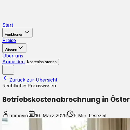
Start
Funktionen
Preise
Wissen
Über uns
Anmelden
Kostenlos starten
Zurück zur Übersicht
Rechtliches
Praxiswissen
Betriebskostenabrechnung in Österr
Immovio
10. März 2026
6
Min. Lesezeit