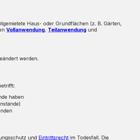
tgemietete Haus- oder Grundflächen (z. B. Gärten,
hen
Vollanwendung
,
Teilanwendung
und
geändert werden.
etrifft:
ände haben
enstände)
änden
gungsschutz und
Eintrittsrecht
im Todesfall. Die