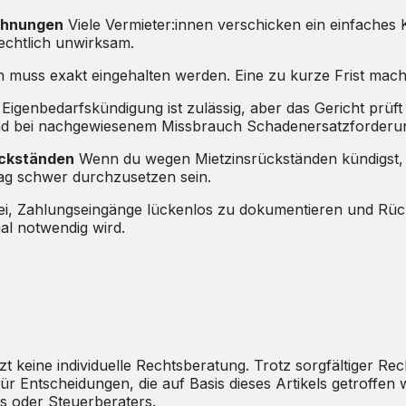
ohnungen
Viele Vermieter:innen verschicken ein einfaches
echtlich unwirksam.
muss exakt eingehalten werden. Eine zu kurze Frist macht
Eigenbedarfskündigung ist zulässig, aber das Gericht prüft 
 und bei nachgewiesenem Missbrauch Schadenersatzforderu
ückständen
Wenn du wegen Mietzinsrückständen kündigst, 
ag schwer durchzusetzen sein.
abei, Zahlungseingänge lückenlos zu dokumentieren und Rück
al notwendig wird.
etzt keine individuelle Rechtsberatung. Trotz sorgfältiger
te. Für Entscheidungen, die auf Basis dieses Artikels getro
ts oder Steuerberaters.